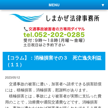
MENU
【コラム】：消極損害その３ 死亡逸失利益
（１１）
2023/05/12
交通事故の被害に遭い，加害者へ請求できる損害賠償
には，積極損害，消極損害，慰謝料があります。
積極損害とは，事故により被害者が実際に支払った費
用のことで，治療費や通院交通費などです。消極損害
は，事故に遭わなければ被害者が得られたであろう将来