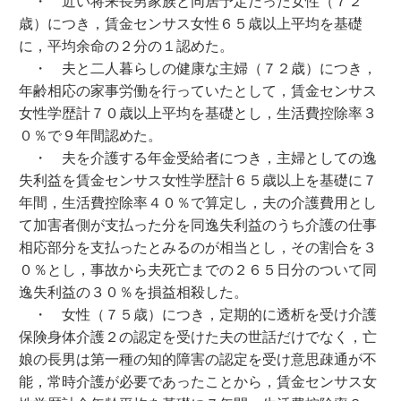
・ 近い将来長男家族と同居予定だった女性（７２
歳）につき，賃金センサス女性６５歳以上平均を基礎
に，平均余命の２分の１認めた。
・ 夫と二人暮らしの健康な主婦（７２歳）につき，
年齢相応の家事労働を行っていたとして，賃金センサス
女性学歴計７０歳以上平均を基礎とし，生活費控除率３
０％で９年間認めた。
・ 夫を介護する年金受給者につき，主婦としての逸
失利益を賃金センサス女性学歴計６５歳以上を基礎に７
年間，生活費控除率４０％で算定し，夫の介護費用とし
て加害者側が支払った分を同逸失利益のうち介護の仕事
相応部分を支払ったとみるのが相当とし，その割合を３
０％とし，事故から夫死亡までの２６５日分のついて同
逸失利益の３０％を損益相殺した。
・ 女性（７５歳）につき，定期的に透析を受け介護
保険身体介護２の認定を受けた夫の世話だけでなく，亡
娘の長男は第一種の知的障害の認定を受け意思疎通が不
能，常時介護が必要であったことから，賃金センサス女