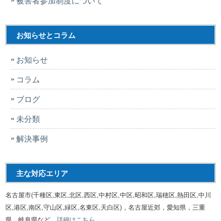
被害者参加制度について
お知らせとコラム
お知らせ
コラム
ブログ
未分類
解決事例
主な対応エリア
名古屋市(千種区,東区,北区,西区,中村区,中区,昭和区,瑞穂区,熱田区,中川
区,港区,南区,守山区,緑区,名東区,天白区)，名古屋近郊，愛知県，三重
県，岐阜県など
詳細はこちら