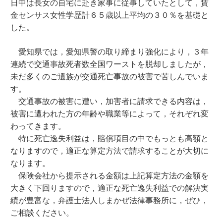
日中は長女の自宅に赴き家事に従事していたとして，賃
金センサス女性学歴計６５歳以上平均の３０％を基礎と
した。
愛知県では，愛知県警の取り締まり強化により，３年
連続で交通事故死者数全国ワーストを脱却しましたが，
未だ多くのご遺族が交通死亡事故の被害で苦しんでいま
す。
交通事故の被害に遭い，加害者に請求できる内容は，
被害に遭われた方の年齢や職業等によって，それぞれ変
わってきます。
特に死亡逸失利益は，賠償項目の中でもっとも高額と
なりますので，適正な算定方法で請求することが大切に
なります。
保険会社から提示される金額は上記算定方法の金額を
大きく下回りますので，適正な死亡逸失利益での解決実
績が豊富な，弁護士法人しまかぜ法律事務所に，ぜひ，
ご相談ください。