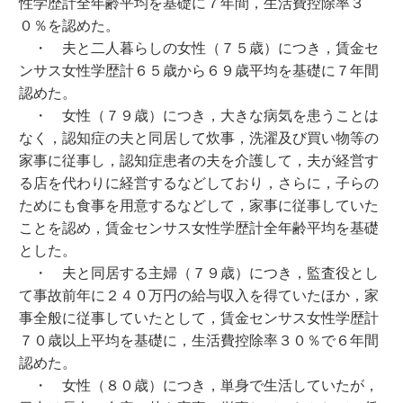
性学歴計全年齢平均を基礎に７年間，生活費控除率３
０％を認めた。
・ 夫と二人暮らしの女性（７５歳）につき，賃金セ
ンサス女性学歴計６５歳から６９歳平均を基礎に７年間
認めた。
・ 女性（７９歳）につき，大きな病気を患うことは
なく，認知症の夫と同居して炊事，洗濯及び買い物等の
家事に従事し，認知症患者の夫を介護して，夫が経営す
る店を代わりに経営するなどしており，さらに，子らの
ためにも食事を用意するなどして，家事に従事していた
ことを認め，賃金センサス女性学歴計全年齢平均を基礎
とした。
・ 夫と同居する主婦（７９歳）につき，監査役とし
て事故前年に２４０万円の給与収入を得ていたほか，家
事全般に従事していたとして，賃金センサス女性学歴計
７０歳以上平均を基礎に，生活費控除率３０％で６年間
認めた。
・ 女性（８０歳）につき，単身で生活していたが，