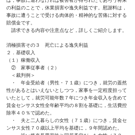
の利益のことで，休業損害や逸失利益です。慰謝料は，
事故に遭うことで受ける肉体的・精神的な苦痛に対する
賠償金です。
請求できる内容や注意点など，詳しくご紹介します。
消極損害その３ 死亡による逸失利益
２．基礎収入
（１）稼働収入
② 家事従事者（２）
＜裁判例＞
・ 年金受給者（男性・７１歳）につき，就労の蓋然
性があるとはいえないとしつつ，家事を一定程度担って
いたとして，就労可能年数７年につき年金収入を含めて
賃金センサス女性全年齢平均の８割を基礎に，生活費控
除率４０％で認めた。
・ 夫と二人暮らしの女性（７１歳）につき，賃金セ
ンサス女性７０歳以上平均を基礎に，９年間認めた。