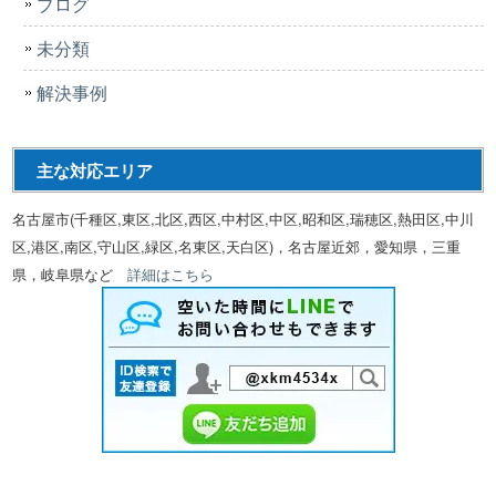
ブログ
未分類
解決事例
主な対応エリア
名古屋市(千種区,東区,北区,西区,中村区,中区,昭和区,瑞穂区,熱田区,中川
区,港区,南区,守山区,緑区,名東区,天白区)，名古屋近郊，愛知県，三重
県，岐阜県など
詳細はこちら