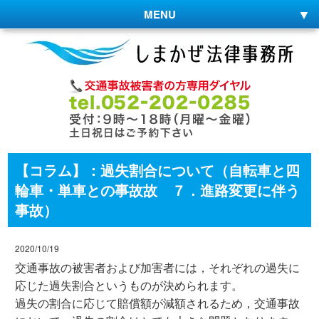
MENU
【コラム】：過失割合について（自転車と四
輪車・単車との事故故 ７．進路変更に伴う
事故）
2020/10/19
交通事故の被害者および加害者には，それぞれの過失に
応じた過失割合というものが決められます。
過失の割合に応じて賠償額が減額されるため，交通事故