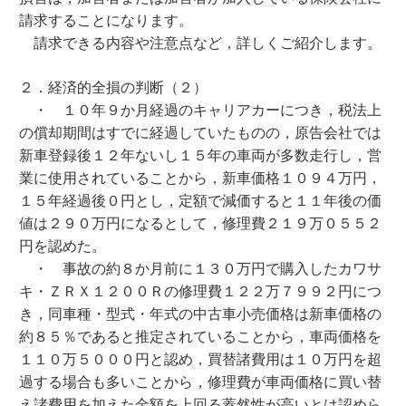
請求することになります。
請求できる内容や注意点など，詳しくご紹介します。
２．経済的全損の判断（２）
・ １０年９か月経過のキャリアカーにつき，税法上
の償却期間はすでに経過していたものの，原告会社では
新車登録後１２年ないし１５年の車両が多数走行し，営
業に使用されていることから，新車価格１０９４万円，
１５年経過後０円とし，定額で減価すると１１年後の価
値は２９０万円になるとして，修理費２１９万０５５２
円を認めた。
・ 事故の約８か月前に１３０万円で購入したカワサ
キ・ＺＲＸ１２００Ｒの修理費１２２万７９９２円につ
き，同車種・型式・年式の中古車小売価格は新車価格の
約８５％であると推定されていることから，車両価格を
１１０万５０００円と認め，買替諸費用は１０万円を超
過する場合も多いことから，修理費が車両価格に買い替
え諸費用を加えた金額を上回る蓋然性が高いとは認めら