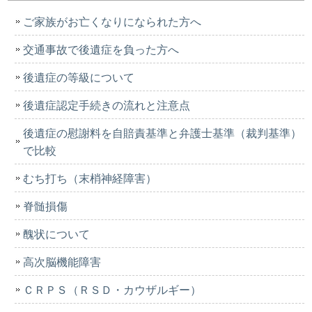
ご家族がお亡くなりになられた方へ
交通事故で後遺症を負った方へ
後遺症の等級について
後遺症認定手続きの流れと注意点
後遺症の慰謝料を自賠責基準と弁護士基準（裁判基準）
で比較
むち打ち（末梢神経障害）
脊髄損傷
醜状について
高次脳機能障害
ＣＲＰＳ（ＲＳＤ・カウザルギー）