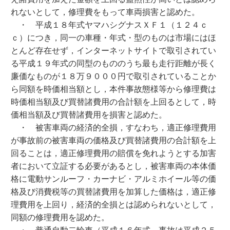
れないとして，修理費をもって車両損害と認めた。
・ 平成１８年式ヤマハシグナスＸＦ１（１２４ｃ
ｃ）につき，同一の車種・年式・型のものは市場にはほ
とんど存在せず，インターネットサイトで取引されてい
る平成１９年式の同型のもののうち最も走行距離が長く
廉価なものが１８万９０００円で取引されていることか
ら同額を時価相当額とし，本件事故態様等から修理費は
時価相当額及び買替諸費用の合計額を上回るとして，時
価相当額及び買替諸費用を損害と認めた。
・ 被害車両の経済的全損，すなわち，適正修理費用
が事故前の被害車両の価格及び買替諸費用の合計額を上
回ることは，適正修理費用の賠償を免れようとする加害
者において立証する必要があるとし，被害車両の本体価
格に電動サンルーフ・カーナビ・アルミホイール等の価
格及び消費税等の買替諸費用を加算した価格は，適正修
理費用を上回り，経済的全損とは認められないとして，
同額の修理費用を認めた。
・ 普通自動二輪車（平成１６年式，事故は平成２５