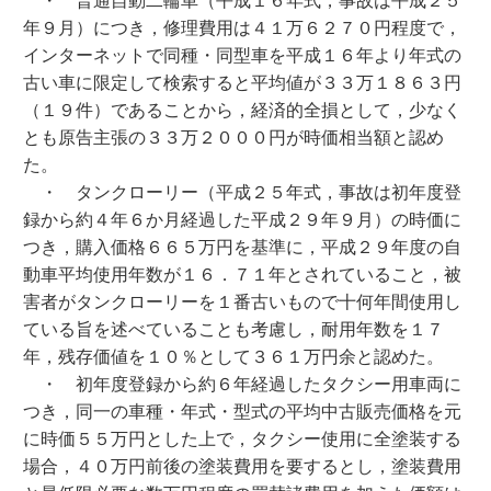
年９月）につき，修理費用は４１万６２７０円程度で，
インターネットで同種・同型車を平成１６年より年式の
古い車に限定して検索すると平均値が３３万１８６３円
（１９件）であることから，経済的全損として，少なく
とも原告主張の３３万２０００円が時価相当額と認め
た。
・ タンクローリー（平成２５年式，事故は初年度登
録から約４年６か月経過した平成２９年９月）の時価に
つき，購入価格６６５万円を基準に，平成２９年度の自
動車平均使用年数が１６．７１年とされていること，被
害者がタンクローリーを１番古いもので十何年間使用し
ている旨を述べていることも考慮し，耐用年数を１７
年，残存価値を１０％として３６１万円余と認めた。
・ 初年度登録から約６年経過したタクシー用車両に
つき，同一の車種・年式・型式の平均中古販売価格を元
に時価５５万円とした上で，タクシー使用に全塗装する
場合，４０万円前後の塗装費用を要するとし，塗装費用