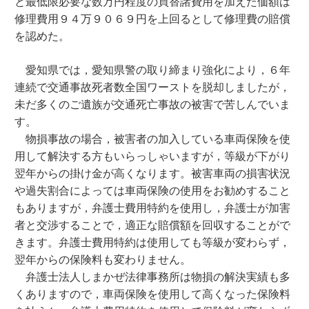
と最低限必要な数万円程度の買替諸費用を加えた価額は
修理費用９４万９０６９円を上回るとして修理費の賠償
を認めた。
愛知県では，愛知県警の取り締まり強化により，６年
連続で交通事故死者数全国ワーストを脱却しましたが，
未だ多くのご遺族が交通死亡事故の被害で苦しんでいま
す。
物損事故の場合，被害者の加入している車両保険を使
用して解決する方もいらっしゃいますが，等級が下がり
翌年からの掛け金が高くなります。被害車両の損害状況
や過失割合によっては車両保険の使用をお勧めすること
もありますが，弁護士費用特約を使用し，弁護士が加害
者と交渉することで，適正な賠償額を回収することがで
きます。弁護士費用特約は使用しても等級が変わらず，
翌年からの保険料も変わりません。
弁護士法人しまかぜ法律事務所は物損の解決実績も多
くありますので，車両保険を使用して高くなった保険料