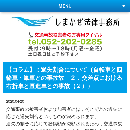
MENU
【コラム】：過失割合について（自転車と四
輪車・単車との事故故 ２．交差点における
右折車と直進車との事故（２））
2020/04/20
交通事故の被害者および加害者には，それぞれの過失に
応じた過失割合というものが決められます。
過失の割合に応じて賠償額が減額されるため，交通事故