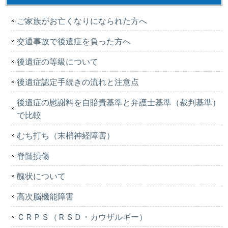
ご家族がお亡くなりになられた方へ
交通事故で後遺症を負った方へ
後遺症の等級について
後遺症認定手続きの流れと注意点
後遺症の慰謝料を自賠責基準と弁護士基準（裁判基準）
で比較
むち打ち（末梢神経障害）
脊髄損傷
醜状について
高次脳機能障害
ＣＲＰＳ（ＲＳＤ・カウザルギー）