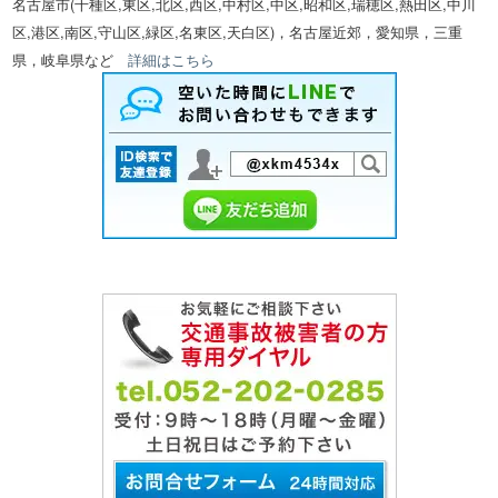
名古屋市(千種区,東区,北区,西区,中村区,中区,昭和区,瑞穂区,熱田区,中川
区,港区,南区,守山区,緑区,名東区,天白区)，名古屋近郊，愛知県，三重
県，岐阜県など
詳細はこちら