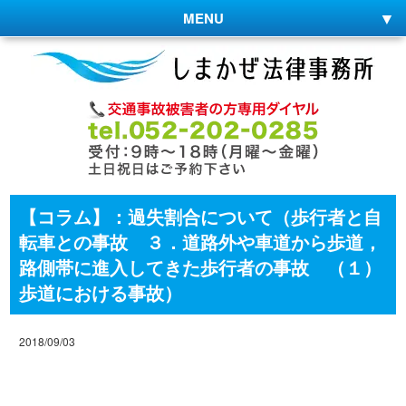
MENU
【コラム】：過失割合について（歩行者と自
転車との事故 ３．道路外や車道から歩道，
路側帯に進入してきた歩行者の事故 （１）
歩道における事故）
2018/09/03