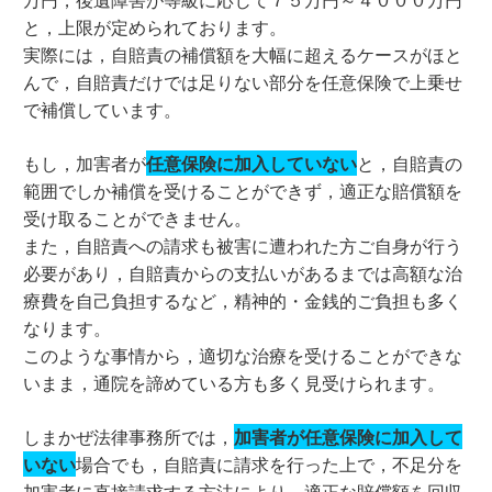
と，上限が定められております。
実際には，自賠責の補償額を大幅に超えるケースがほと
んで，自賠責だけでは足りない部分を任意保険で上乗せ
で補償しています。
もし，加害者が
任意保険に加入していない
と，自賠責の
範囲でしか補償を受けることができず，適正な賠償額を
受け取ることができません。
また，自賠責への請求も被害に遭われた方ご自身が行う
必要があり，自賠責からの支払いがあるまでは高額な治
療費を自己負担するなど，精神的・金銭的ご負担も多く
なります。
このような事情から，適切な治療を受けることができな
いまま，通院を諦めている方も多く見受けられます。
しまかぜ法律事務所では，
加害者が任意保険に加入して
いない
場合でも，自賠責に請求を行った上で，不足分を
加害者に直接請求する方法により，適正な賠償額を回収