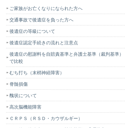
ご家族がお亡くなりになられた方へ
交通事故で後遺症を負った方へ
後遺症の等級について
後遺症認定手続きの流れと注意点
後遺症の慰謝料を自賠責基準と弁護士基準（裁判基準）
で比較
むち打ち（末梢神経障害）
脊髄損傷
醜状について
高次脳機能障害
ＣＲＰＳ（ＲＳＤ・カウザルギー）