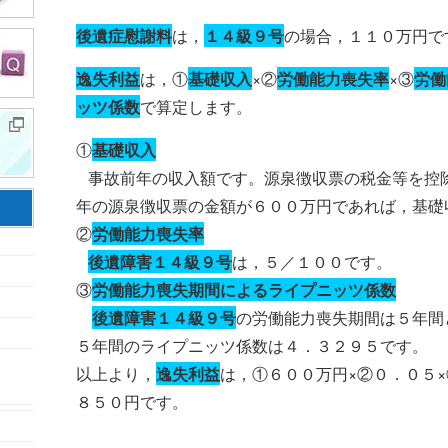
後遺症慰謝料
は，
１４級９号
の場合，１１０万円で
逸失利益
は，①
基礎収入
×②
労働能力喪失率
×③
労働
ッツ係数
で算定します。
①
基礎収入
事故前年の収入額です。源泉徴収票の税金等を控
年の源泉徴収票の金額が６００万円であれば，基礎
②
労働能力喪失率
後遺障害１４級９号
は，５／１００です。
③
労働能力喪失期間によるライプニッツ係数
後遺障害１４級９号
の労働能力喪失期間は５年間
５年間のライプニッツ係数は４．３２９５です。
以上より，
逸失利益
は，①６００万円×②０．０５
８５０円です。