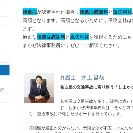
後遺症
が認定された場合，
後遺症慰謝料
と
逸失利益
高額となります。高額となるがために，保険会社は
ます。
適正な
後遺症慰謝料
と
逸失利益
を獲得するためにも
まかぜ法律事務所に，ぜひ，ご相談ください。
弁護士 井上 昌哉
名古屋の交通事故に寄り添う「しまか
グ
名古屋は交通事故が多く、被害に遭わ
す。しまかぜ法律事務所は、そんな方
ら、交通事故に特化したサポートを行っています。
賠償額が適正か分からない、示談交渉が不安…そんなお