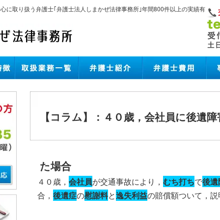
中心に取り扱う弁護士｢弁護士法人しまかぜ法律事務所｣年間800件以上の実績有
【コラム】：４０歳，会社員に後遺障
た場合
４０歳，
会社員
が交通事故により，
むち打ち
で
後遺
合，
後遺症
の
慰謝料
と
逸失利益
の賠償額ついて，説