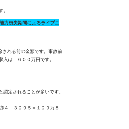
す。
能力喪失期間によるライプニ
除される前の金額です。事故前
収入は，６００万円です。
と認定されることが多いです。
×③４．３２９５＝１２９万８