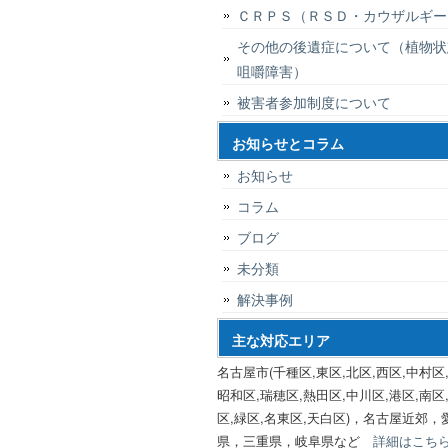
ＣＲＰＳ（ＲＳＤ・カウザルギー
その他の後遺症について（植物状
咀嚼障害）
被害者参加制度について
お知らせとコラム
お知らせ
コラム
ブログ
未分類
解決事例
主な対応エリア
名古屋市(千種区,東区,北区,西区,中村区,
昭和区,瑞穂区,熱田区,中川区,港区,南区
区,緑区,名東区,天白区)，名古屋近郊，
県，三重県，岐阜県など
詳細はこち