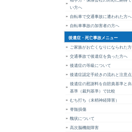
い方へ
自転車で交通事故に遭われた方へ
自転車事故の加害者の方へ
後遺症・死亡事故メニュー
ご家族がお亡くなりになられた方
交通事故で後遺症を負った方へ
後遺症の等級について
後遺症認定手続きの流れと注意点
後遺症の慰謝料を自賠責基準と弁
基準（裁判基準）で比較
むち打ち（末梢神経障害）
脊髄損傷
醜状について
高次脳機能障害