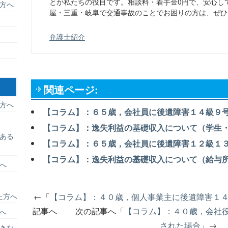
とが私たちの役目です。相談料・着手金0円で、安心し
方へ
屋・三重・岐阜で交通事故のことでお困りの方は、ぜひ
弁護士紹介
関連ページ:
方へ
【コラム】：６５歳，会社員に後遺障害１４級９
【コラム】：逸失利益の基礎収入について（学生
ある
【コラム】：６５歳，会社員に後遺障害１２級１
【コラム】：逸失利益の基礎収入について（給与
へ
た方へ
←「
【コラム】：４０歳，個人事業主に後遺障害１
記事へ 次の記事へ「
【コラム】：４０歳，会社
へ
された場合
」→
きな