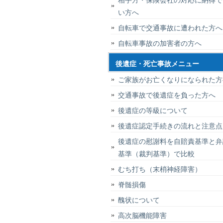
い方へ
自転車で交通事故に遭われた方へ
自転車事故の加害者の方へ
後遺症・死亡事故メニュー
ご家族がお亡くなりになられた方
交通事故で後遺症を負った方へ
後遺症の等級について
後遺症認定手続きの流れと注意点
後遺症の慰謝料を自賠責基準と弁
基準（裁判基準）で比較
むち打ち（末梢神経障害）
脊髄損傷
醜状について
高次脳機能障害