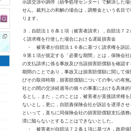
示談交渉や調停（紛争処理センター）で解決した場
せん。裁判上の和解の場合は，調整金という名目で
ります。
３．自賠法１６条１項（被害者請求），自賠法７２
く請求権を行使した場合における遅延損害金
・ 被害者が自賠法１６条に基づく請求権を訴訟
９第１項が規定する「必要な期間」とは，保険会社
の支払請求に係る事故及び当該損害賠償額を確認す
期間のことであり，事故又は損害賠償額に関して保
びその取得時期，損害賠償額についての争いの有無
社との間の交渉経過等の個々の事案における具体的
るとし，また，このことは，被害者が直接請求権を
ないとし，更に，自賠責保険会社が訴訟を遅滞させ
といって，直ちに同保険会社の損害賠償額支払債務
滞に陥らないとすることはできないとした。
・ 被害者が自賠法７２条１項に基づき，政府保