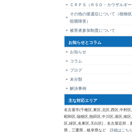
ＣＲＰＳ（ＲＳＤ・カウザルギー
その他の後遺症について（植物状
咀嚼障害）
被害者参加制度について
お知らせとコラム
お知らせ
コラム
ブログ
未分類
解決事例
主な対応エリア
名古屋市(千種区,東区,北区,西区,中村区,
昭和区,瑞穂区,熱田区,中川区,港区,南区
区,緑区,名東区,天白区)，名古屋近郊，
県，三重県，岐阜県など
詳細はこち