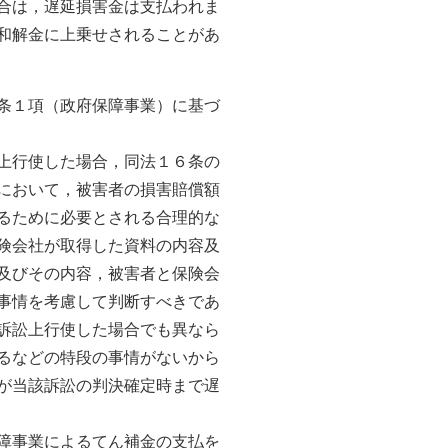
合は，遅延損害金は支払われま
和解金に上乗せされることがあ
条１項（政府保障事業）に基づ
上行使した場合，同法１６条の
において，被害者の損害賠償額
るために必要とされる合理的な
険会社が取得した資料の内容及
及びその内容，被害者と保険会
事情を考慮して判断すべきであ
訴訟上行使した場合でも異なら
るなどの特段の事情がないから
が当該訴訟の判決確定時まで遅
障事業によるてん補金の支払を