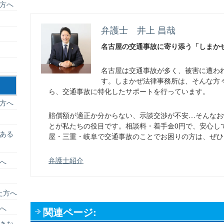
方へ
弁護士 井上 昌哉
名古屋の交通事故に寄り添う「しまか
名古屋は交通事故が多く、被害に遭わ
す。しまかぜ法律事務所は、そんな方
ら、交通事故に特化したサポートを行っています。
方へ
賠償額が適正か分からない、示談交渉が不安…そんなお
とが私たちの役目です。相談料・着手金0円で、安心し
ある
屋・三重・岐阜で交通事故のことでお困りの方は、ぜひ
弁護士紹介
へ
た方へ
へ
関連ページ:
きな