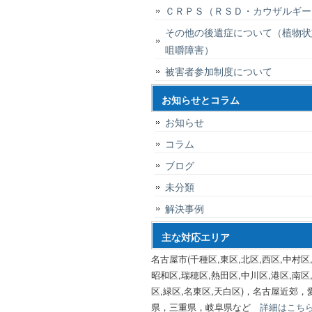
ＣＲＰＳ（ＲＳＤ・カウザルギー
その他の後遺症について（植物状
咀嚼障害）
被害者参加制度について
お知らせとコラム
お知らせ
コラム
ブログ
未分類
解決事例
主な対応エリア
名古屋市(千種区,東区,北区,西区,中村区,
昭和区,瑞穂区,熱田区,中川区,港区,南区
区,緑区,名東区,天白区)，名古屋近郊，
県，三重県，岐阜県など
詳細はこち