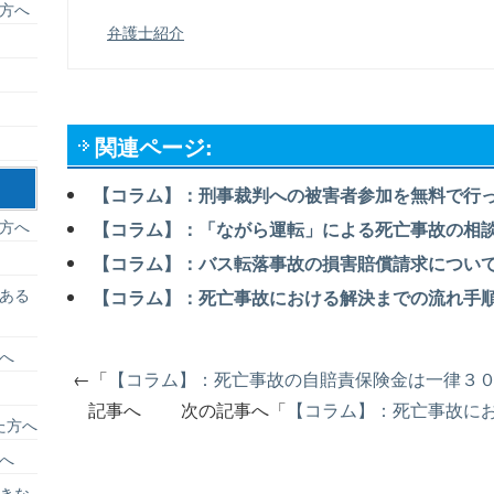
方へ
弁護士紹介
関連ページ:
【コラム】：刑事裁判への被害者参加を無料で行
方へ
【コラム】：「ながら運転」による死亡事故の相
【コラム】：バス転落事故の損害賠償請求につい
ある
【コラム】：死亡事故における解決までの流れ手
へ
←「
【コラム】：死亡事故の自賠責保険金は一律３
記事へ 次の記事へ「
【コラム】：死亡事故に
た方へ
へ
きな