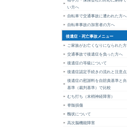
い方へ
自転車で交通事故に遭われた方へ
自転車事故の加害者の方へ
後遺症・死亡事故メニュー
ご家族がお亡くなりになられた方
交通事故で後遺症を負った方へ
後遺症の等級について
後遺症認定手続きの流れと注意点
後遺症の慰謝料を自賠責基準と弁
基準（裁判基準）で比較
むち打ち（末梢神経障害）
脊髄損傷
醜状について
高次脳機能障害