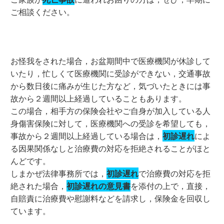
ご相談ください。
お怪我をされた場合，お盆期間中で医療機関が休診して
いたり，忙しくて医療機関に受診ができない，交通事故
から数日後に痛みが生じた方など，気づいたときには事
故から２週間以上経過していることもあります。
この場合，相手方の保険会社やご自身が加入している人
身傷害保険に対して，医療機関への受診を希望しても，
事故から２週間以上経過している場合は，
初診遅れ
によ
る因果関係なしと治療費の対応を拒絶されることがほと
んどです。
しまかぜ法律事務所では，
初診遅れ
で治療費の対応を拒
絶された場合，
初診遅れの意見書
を添付の上で，直接，
自賠責に治療費や慰謝料などを請求し，保険金を回収し
ています。