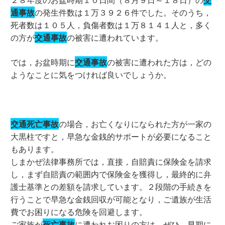
通事故
の発生件数は１万３９２６件でした。そのうち，
死者数は１０５人，負傷者数は１万８１４１人と，多く
の方が
交通事故
の被害に遭われています。
では，お盆時期に
交通事故
の被害に遭われた方は，どの
ようなことに気をつければ良いでしょうか。
交通死亡事故
の場合，お亡くなりになられた方が一家の
大黒柱ですと，早急な金銭的サポートが必要になること
もあります。
しまかぜ法律事務所では，直接，自賠責に保険金を請求
し，まず自賠責の範囲内で保険金を獲得し，最終的に弁
護士基準との差額を請求しています。２段階の手続きを
行うことで早急な金銭回収が可能となり，ご遺族が生活
費でお困りになる危険を回避します。
ご家族が
死亡事故
に遭われお困りの方は，ぜひ，早期に