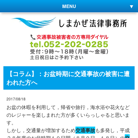
MENU
【コラム】：お盆時期に交通事故の被害に遭
われた方へ
2017/08/18
お盆の休暇を利用して，帰省や旅行，海水浴や花火など
のレジャーを楽しまれた方が多くいらっしゃると思いま
す。
しかし，交通量が増加するため
交通事故
も多発し，平成
２８年度のお盆時期１０日間（８月９日～１８日）の
交